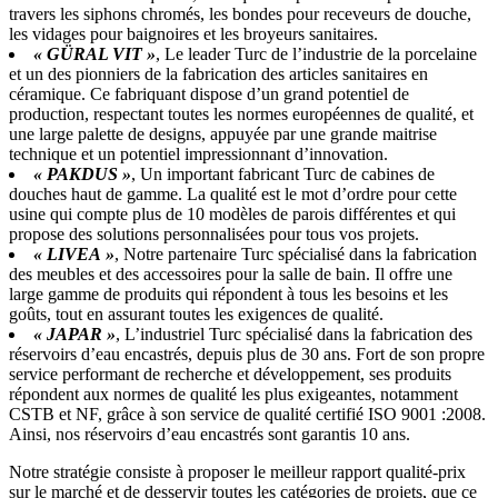
travers les siphons chromés, les bondes pour receveurs de douche,
les vidages pour baignoires et les broyeurs sanitaires.
« GÜRAL VIT »
, Le leader Turc de l’industrie de la porcelaine
et un des pionniers de la fabrication des articles sanitaires en
céramique. Ce fabriquant dispose d’un grand potentiel de
production, respectant toutes les normes européennes de qualité, et
une large palette de designs, appuyée par une grande maitrise
technique et un potentiel impressionnant d’innovation.
« PAKDUS »
, Un important fabricant Turc de cabines de
douches haut de gamme. La qualité est le mot d’ordre pour cette
usine qui compte plus de 10 modèles de parois différentes et qui
propose des solutions personnalisées pour tous vos projets.
« LIVEA »
, Notre partenaire Turc spécialisé dans la fabrication
des meubles et des accessoires pour la salle de bain. Il offre une
large gamme de produits qui répondent à tous les besoins et les
goûts, tout en assurant toutes les exigences de qualité.
« JAPAR »
, L’industriel Turc spécialisé dans la fabrication des
réservoirs d’eau encastrés, depuis plus de 30 ans. Fort de son propre
service performant de recherche et développement, ses produits
répondent aux normes de qualité les plus exigeantes, notamment
CSTB et NF, grâce à son service de qualité certifié ISO 9001 :2008.
Ainsi, nos réservoirs d’eau encastrés sont garantis 10 ans.
Notre stratégie consiste à proposer le meilleur rapport qualité-prix
sur le marché et de desservir toutes les catégories de projets, que ce